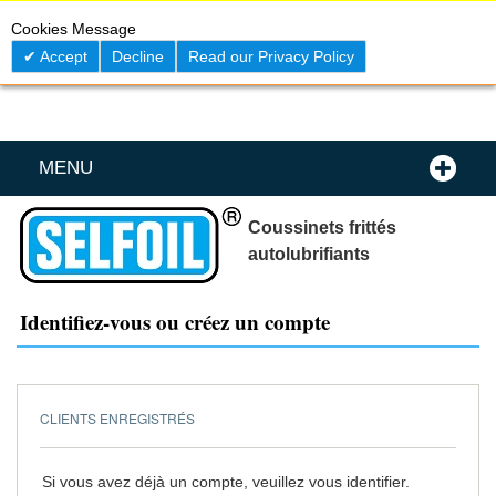
Skip
0
My C
Cookies Message
to
Content
Accept
Decline
Read our Privacy Policy
MENU
Coussinets frittés
autolubrifiants
Identifiez-vous ou créez un compte
CLIENTS ENREGISTRÉS
Si vous avez déjà un compte, veuillez vous identifier.