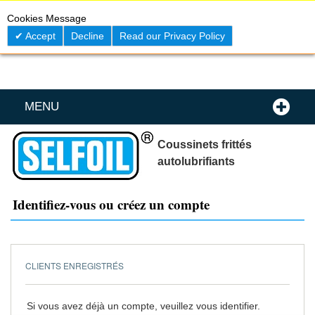
Skip
0
My C
Cookies Message
to
Content
Accept
Decline
Read our Privacy Policy
MENU
Coussinets frittés
autolubrifiants
Identifiez-vous ou créez un compte
CLIENTS ENREGISTRÉS
Si vous avez déjà un compte, veuillez vous identifier.