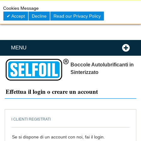
Skip
0
My C
Cookies Message
to
Content
Accept
Decline
Read our Privacy Policy
MENU
Boccole Autolubrificanti in
Sinterizzato
Effettua il login o creare un account
I CLIENTI REGISTRATI
Se si dispone di un account con noi, fai il login.