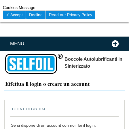
Skip
0
My C
Cookies Message
to
Content
Accept
Decline
Read our Privacy Policy
MENU
Boccole Autolubrificanti in
Sinterizzato
Effettua il login o creare un account
I CLIENTI REGISTRATI
Se si dispone di un account con noi, fai il login.