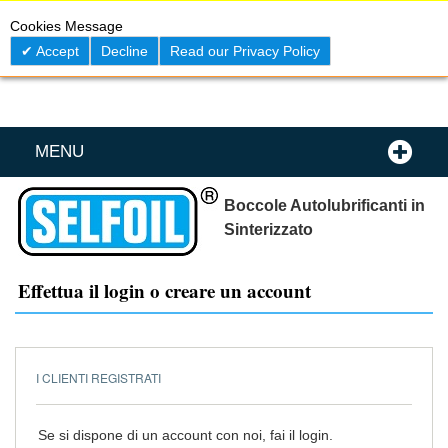
Skip
0
My C
Cookies Message
to
Content
Accept
Decline
Read our Privacy Policy
MENU
Boccole Autolubrificanti in
Sinterizzato
Effettua il login o creare un account
I CLIENTI REGISTRATI
Se si dispone di un account con noi, fai il login.