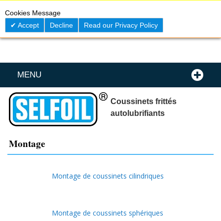
Skip
0
My C
Cookies Message
to
Content
Accept
Decline
Read our Privacy Policy
MENU
Coussinets frittés
autolubrifiants
Montage
Montage de coussinets cilindriques
Montage de coussinets sphériques