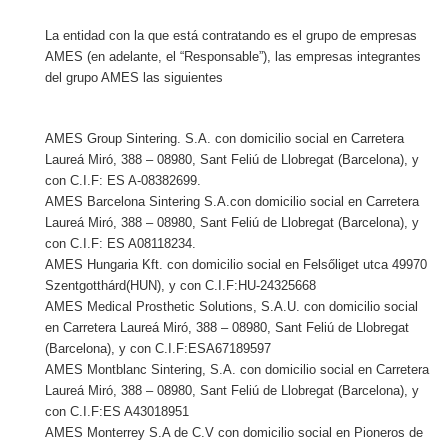
La entidad con la que está contratando es el grupo de empresas
AMES (en adelante, el “Responsable”), las empresas integrantes
del grupo AMES las siguientes
AMES Group Sintering. S.A. con domicilio social en Carretera
Laureá Miró, 388 – 08980, Sant Feliú de Llobregat (Barcelona), y
con C.I.F: ES A-08382699.
AMES Barcelona Sintering S.A.con domicilio social en Carretera
Laureá Miró, 388 – 08980, Sant Feliú de Llobregat (Barcelona), y
con C.I.F: ES A08118234.
AMES Hungaria Kft. con domicilio social en Felsőliget utca 49970
Szentgotthárd(HUN), y con C.I.F:HU-24325668
AMES Medical Prosthetic Solutions, S.A.U. con domicilio social
en Carretera Laureá Miró, 388 – 08980, Sant Feliú de Llobregat
(Barcelona), y con C.I.F:ESA67189597
AMES Montblanc Sintering, S.A. con domicilio social en Carretera
Laureá Miró, 388 – 08980, Sant Feliú de Llobregat (Barcelona), y
con C.I.F:ES A43018951
AMES Monterrey S.A de C.V con domicilio social en Pioneros de