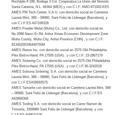
Rochdale # 199, Bodega 3 Col. Cooperativa La Unión del Noreste
Santa Catarina, N.L. 66364 (MEX) y con C.I.F: AMO-971002-EE5
AMES PM Tech Center, S.A.U. con domicilio social en Carretera
Laureá Miró, 388 – 08980, Sant Feliú de Llobregat (Barcelona), y
con C.I.F:ES A67168328
AMES Powder Metal (Wuhu) Co., Ltd. con domicilio social en
No.2088 Nanci Er Rd. Anhui Xinwu Economic Development Zone
Wuhu County, Wuhu City, Anhui Province (CHN) , y con C.I.F:
91340200336440755M
AMES Reese Inc. con domicilio social en 2575 Old Philadelphia
Pike Bird-in-Hand, PA 17505 (USA) , y con C.I.F: 23-2867179
AMES Sintering Co. con domicilio social en 2575 Old Philadelphia
Pike Bird-in-Hand, PA 17505 (USA) , y con C.I.F:36-3242018
AMES Solsona Sintering, S.A. con domicilio social en Carretera
Laureá Miró, 388 – 08980, Sant Feliú de Llobregat (Barcelona), y
con C.I.F:ESA58593575
AMES Tamarite con domicilio social en Carretera Laureá Miró, 388
– 08980, Sant Feliú de Llobregat (Barcelona), y con C.I.F:ES
A63868368
AMES Tooling S.A. con domicilio social en Carrer Ramon de
Trinxeria, 3308980 Sant Feliu de Llobregat (Barcelona), y con
C.I.F:ES A08574725