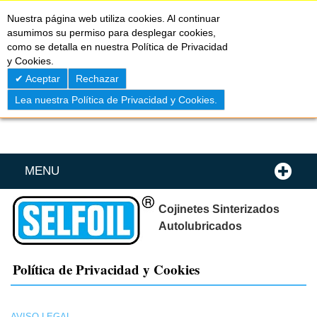
Skip
0
My C
Nuestra página web utiliza cookies. Al continuar
to
asumimos su permiso para desplegar cookies,
Content
como se detalla en nuestra Política de Privacidad
y Cookies.
Aceptar
Rechazar
Lea nuestra Política de Privacidad y Cookies.
MENU
Cojinetes Sinterizados
Autolubricados
Política de Privacidad y Cookies
AVISO LEGAL