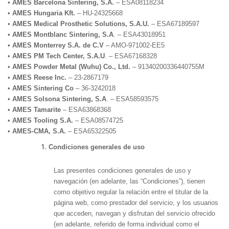
•
AMES Barcelona Sintering, S.A.
– ESA08118234
•
AMES Hungaria Kft.
– HU-24325668
•
AMES Medical Prosthetic Solutions, S.A.U.
– ESA67189597
•
AMES Montblanc Sintering, S.A
. – ESA43018951
•
AMES Monterrey S.A. de C.V
– AMO-971002-EE5
•
AMES PM Tech Center, S.A.U
. – ESA67168328
•
AMES Powder Metal (Wuhu) Co., Ltd.
– 91340200336440755M
•
AMES Reese Inc.
– 23-2867179
•
AMES Sintering Co
– 36-3242018
•
AMES Solsona Sintering, S.A
. – ESA58593575
•
AMES Tamarite
– ESA63868368
•
AMES Tooling S.A.
– ESA08574725
•
AMES-CMA, S.A.
– ESA65322505
Condiciones generales de uso
Las presentes condiciones generales de uso y
navegación (en adelante, las “Condiciones”), tienen
como objetivo regular la relación entre el titular de la
página web, como prestador del servicio, y los usuarios
que acceden, navegan y disfrutan del servicio ofrecido
(en adelante, referido de forma individual como el