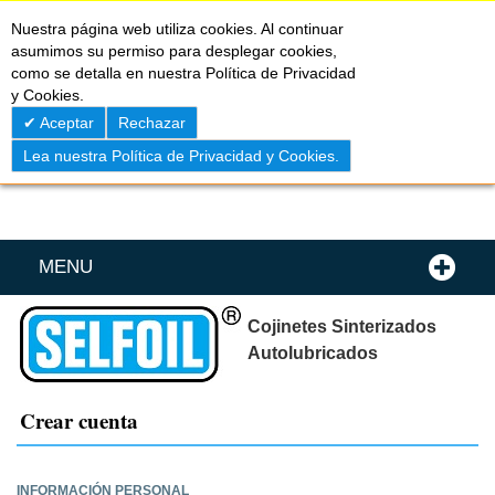
Skip
0
My C
Nuestra página web utiliza cookies. Al continuar
to
asumimos su permiso para desplegar cookies,
Content
como se detalla en nuestra Política de Privacidad
y Cookies.
Aceptar
Rechazar
Lea nuestra Política de Privacidad y Cookies.
MENU
Cojinetes Sinterizados
Autolubricados
Crear cuenta
INFORMACIÓN PERSONAL