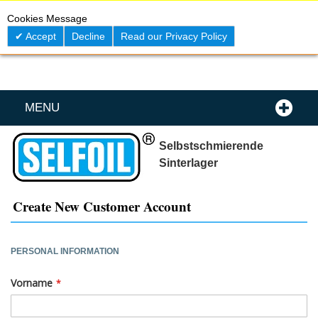
Skip
0
My C
Cookies Message
to
Content
Accept
Decline
Read our Privacy Policy
MENU
Selbstschmierende
Sinterlager
Create New Customer Account
PERSONAL INFORMATION
Vorname