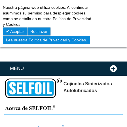
Skip
0
My C
Nuestra página web utiliza cookies. Al continuar
to
asumimos su permiso para desplegar cookies,
Content
como se detalla en nuestra Política de Privacidad
y Cookies.
Aceptar
Rechazar
Lea nuestra Política de Privacidad y Cookies.
MENU
Cojinetes Sinterizados
Autolubricados
Acerca de SELFOIL
®
®