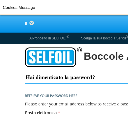
Cookies Message
Language
It
®
A Proposito di SELFOIL
Scelga la sua boccola Selfoil
Boccole A
Hai dimenticato la password?
RETRIEVE YOUR PASSWORD HERE
Please enter your email address below to receive a pass
Posta elettronica