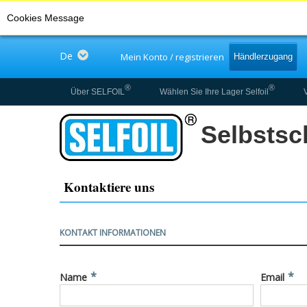
Cookies Message
Language
De
Mein Konto / registrieren
Händlerzugang
®
®
Über SELFOIL
Wählen Sie Ihre Lager Selfoil
Selbstsc
Kontaktiere uns
KONTAKT INFORMATIONEN
*
*
Name
Email